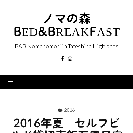
コ
ン
ノマの森
テ
BED&BREAKFAST
ン
ツ
へ
B&B Nomanomori in Tateshina Highlands
ス
Facebook
Instagram
キ
ッ
プ
Menu
2016
2016年夏 セルフビ