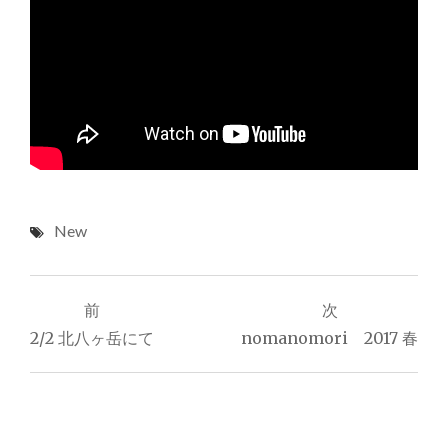
New
投
前
次
稿
2/2 北八ヶ岳にて
nomanomori 2017 春
ナ
ビ
ゲ