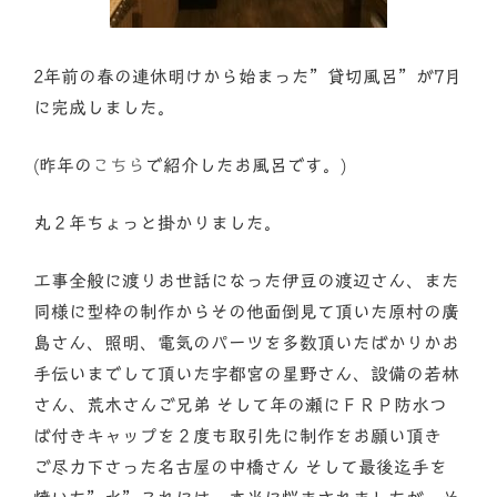
2年前の春の連休明けから始まった”貸切風呂”が7月
に完成しました。
(昨年の
こちら
で紹介したお風呂です。)
丸２年ちょっと
掛かりました。
工事全般に渡りお世話になった伊豆の渡辺さん、また
同様に型枠の制作からその他面倒見て頂いた原村の廣
島さん、照明、電気のパーツを多数頂いたばかりかお
手伝いまでして頂いた宇都宮の星野さん、設備の若林
さん、荒木さんご兄弟 そして年の瀬にＦＲＰ防水つ
ば付きキャップを２度も取引先に制作をお願い頂き
ご尽力下さった名古屋の中橋さん そして最後迄手を